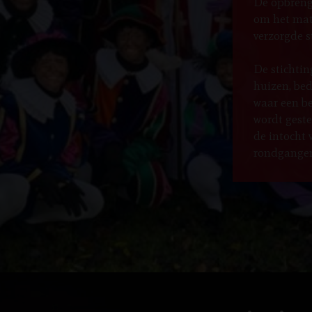
De opbreng
om het mate
verzorgde s
De stichtin
huizen, bed
waar een be
wordt geste
de intocht 
rondgangen