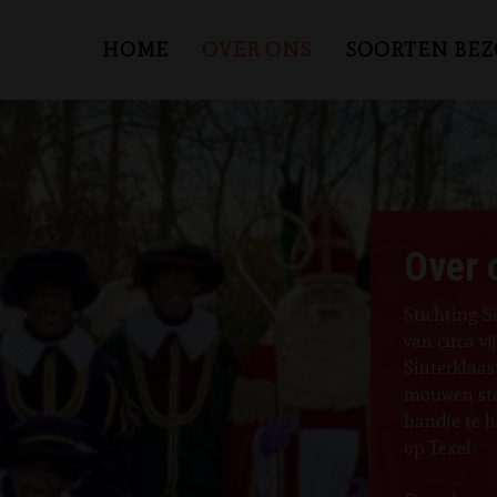
HOME
OVER ONS
SOORTEN BE
Over 
Stichting S
van circa vi
Sinterklaas
mouwen ste
handje te h
op Texel.