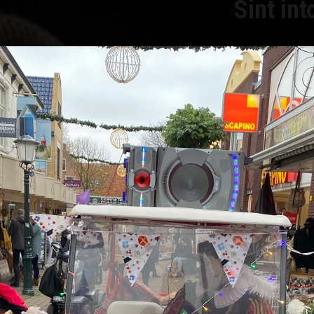
Sint int
DATUM:
TIJD:
LOCATIE: